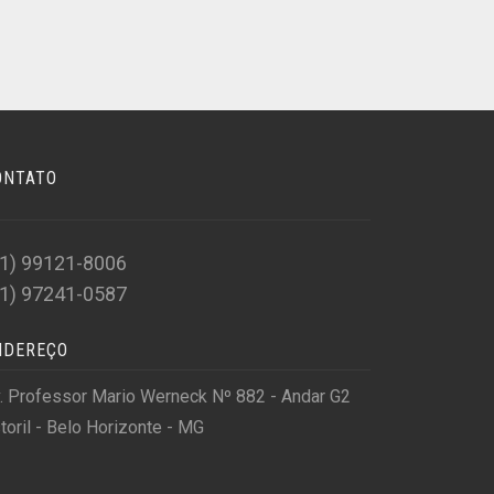
ONTATO
31) 99121-8006
31) 97241-0587
NDEREÇO
. Professor Mario Werneck Nº 882 - Andar G2
toril - Belo Horizonte - MG