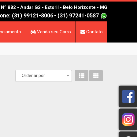
º 882 - Andar G2 - Estoril - Belo Horizonte - MG
one: (31) 99121-8006
- (31) 97241-0587
nciamento
Venda seu Carro
Contato
Ordenar por
Toggle Dropdown