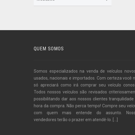
QUEM SOMOS
Somos especializados na venda de veículos novo
usados, nacionais e importados. Com certeza você 
só apreciará como irá comprar seu veículo conos
Todos nossos veículos são revisados criteriosamen
possibilitando dar aos nossos clientes tranquilidade
hora da compra. Não perca tempo! Compre seu veíc
com quem mais entende do assunto. Noss
vendedores terão o prazer em atendê-lo.
[...]