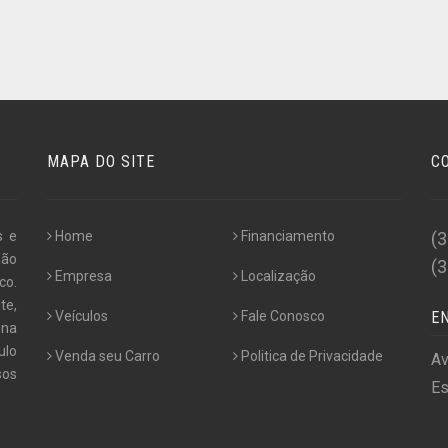
MAPA DO SITE
C
s e
Home
Financiamento
(
não
(
Empresa
Localização
co.
te,
Veículos
Fale Conosco
E
 na
ulo
Venda seu Carro
Politica de Privacidade
Av
os
Es