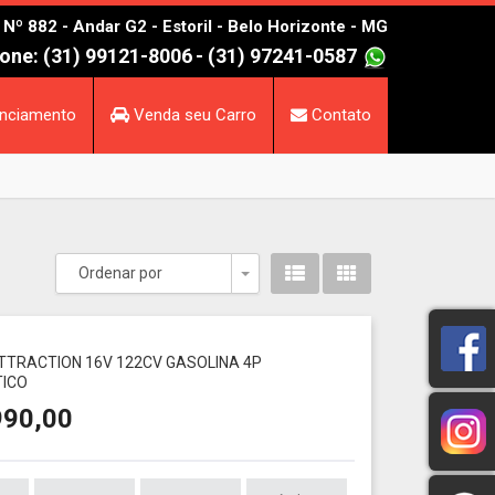
º 882 - Andar G2 - Estoril - Belo Horizonte - MG
one: (31) 99121-8006
- (31) 97241-0587
nciamento
Venda seu Carro
Contato
Ordenar por
Toggle Dropdown
1
 ATTRACTION 16V 122CV GASOLINA 4P
ICO
990,00