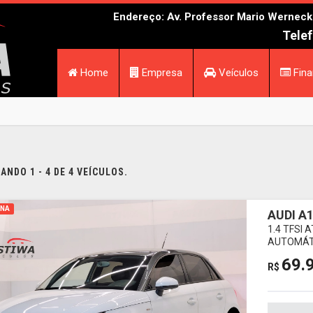
Endereço: Av. Professor Mario Werneck N
Telef
Home
Empresa
Veículos
Fina
NDO 1 - 4 DE 4 VEÍCULOS.
INA
AUDI A
1.4 TFSI
AUTOMÁT
69.
R$