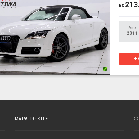
213
R$
Ano
2011
M
MAPA DO SITE
C