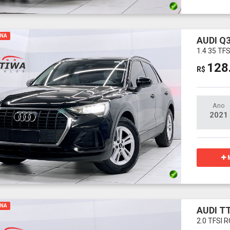
INA
AUDI Q
1.4 35 TF
128
R$
Ano
2021
M
INA
AUDI T
2.0 TFSI