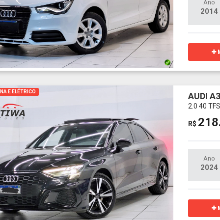
Ano
2014
M
NA E ELÉTRICO
AUDI A
2.0 40 T
218
R$
Ano
2024
M