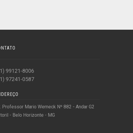
ONTATO
31) 99121-8006
31) 97241-0587
NDEREÇO
. Professor Mario Werneck Nº 882 - Andar G2
toril - Belo Horizonte - MG