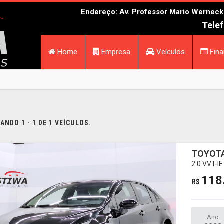
Endereço: Av. Professor Mario Werneck N
Telef
Home
Empresa
Veículos
Fina
NDO 1 - 1 DE 1 VEÍCULOS.
TOYOT
2.0 VVT-I
118
R$
Ano