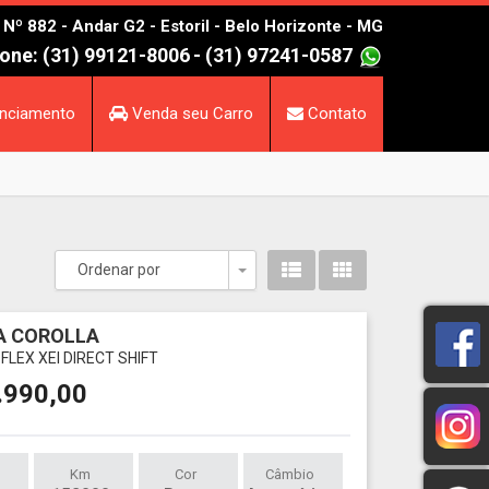
º 882 - Andar G2 - Estoril - Belo Horizonte - MG
one: (31) 99121-8006
- (31) 97241-0587
nciamento
Venda seu Carro
Contato
Ordenar por
Toggle Dropdown
A COROLLA
E FLEX XEI DIRECT SHIFT
.990,00
Km
Cor
Câmbio