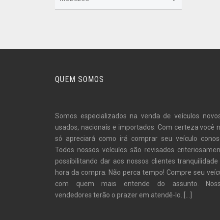
QUEM SOMOS
Somos especializados na venda de veículos novo
usados, nacionais e importados. Com certeza você 
só apreciará como irá comprar seu veículo conos
Todos nossos veículos são revisados criteriosamen
possibilitando dar aos nossos clientes tranquilidade
hora da compra. Não perca tempo! Compre seu veíc
com quem mais entende do assunto. Noss
vendedores terão o prazer em atendê-lo.
[...]