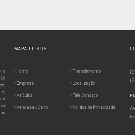
MAPA DO SITE
C
s e
Home
Financiamento
(
não
(
Empresa
Localização
co.
te,
Veículos
Fale Conosco
E
 na
ulo
Venda seu Carro
Politica de Privacidade
Av
os
Es